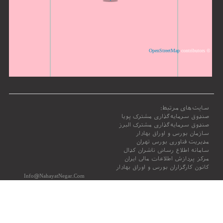
OpenStreetMap
contributors
©
سایت‌های مرتبط:
صندوق سرمایه‌گذاری مشترک پویا
صندوق سرمایه‌گذاری مشترک البرز
سازمان بورس و اوراق بهادار
مدیریت فناوری بورس تهران
سامانه اطلاع رسانی ناشران کدال
مرکز پردازش اطلاعات مالی ایران
کانون کارگزاران بورس و اوراق بهادار
Info@NahayatNegar.Com
021-8445
021-93118445