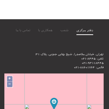
دفتر مرکزی
شعب
همکاری با
تماس با ما
تهران، خیابان ملاصدرا، شیخ بهایی جنوبی، پلاک 31
تلفن: 8445-021
021-93118445
فکس: 88601764-021
+
−