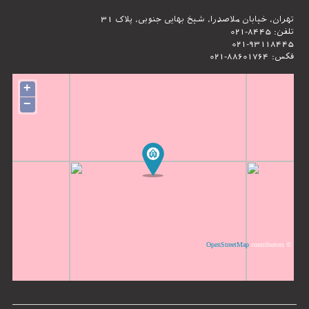
تهران، خیابان ملاصدرا، شیخ بهایی جنوبی، پلاک 31
تلفن: 8445-021
021-93118445
فکس: 88601764-021
+
−
OpenStreetMap
contributors
©