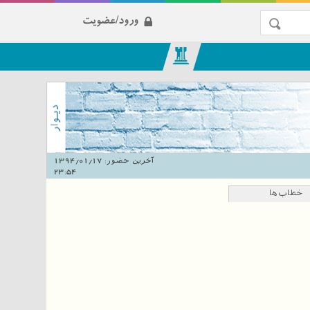
ورود/عضویت
آخرین حضور:
1394/01/17
23:54
خطاب‌ها