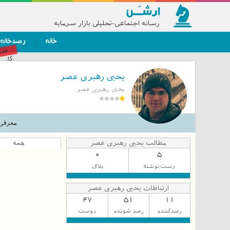
رسانه اجتماعی-تحلیلی بازار سرمایه
خانه
رصدخانه
فق
کاربر
یحیی رهبری عصر
یحیی رهبری عصر
معرفی
مطالب یحیی رهبری عصر
همه
0
5
دست‌نوشته
بلاگ
ارتباطات یحیی رهبری عصر
47
51
11
رصدکننده
رصد شونده
دوست