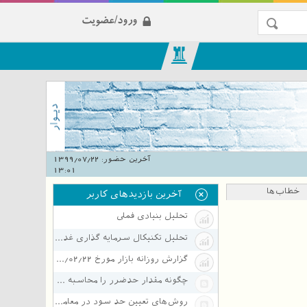
ورود/عضویت
آخرین حضور:
1399/07/22
13:01
خطاب‌ها
آخرین بازدیدهای کاربر
تحلیل بنیادی فملی
تحلیل تکنیکال سرمایه گذاری غدیر(وغدیر)
گزارش روزانه بازار مورخ 1398/02/22
چگونه مقدار حدضرر را محاسبه و نقطه خروج را تعیین نماییم ؟
روش‌های تعیین حد سود در معاملات