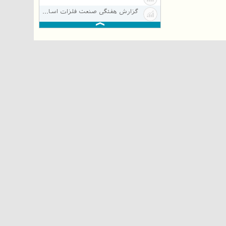
گزارش هفتگی صنعت فلزات اساسی(فولاد وسرب و روی) از 28 بهمن ماه 1396 الی ...