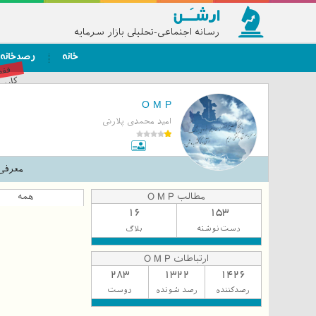
رسانه اجتماعی-تحلیلی بازار سرمایه
خانه
رصدخانه
فق
کاربر
O M P
امید محمدی پلارتی
معرفی
مطالب O M P
همه
16
153
دست‌نوشته
بلاگ
ارتباطات O M P
283
1322
1426
رصدکننده
رصد شونده
دوست