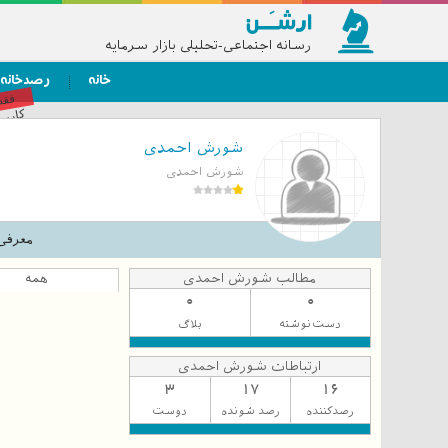
رسانه اجتماعی-تحلیلی بازار سرمایه
خانه
رصدخانه
فق
کاربر
شورش احمدی
شورش احمدی
معرفی
مطالب شورش احمدی
همه
0
0
دست‌نوشته
بلاگ
ارتباطات شورش احمدی
3
17
16
رصدکننده
رصد شونده
دوست