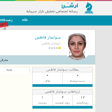
رسانه اجتماعی-تحلیلی بازار سرمایه
خانه
رصدخانه
فق
کاربر
سولماز فاطمی
سولماز فاطمی
معرفی
مطالب سولماز فاطمی
همه
0
0
دست‌نوشته
بلاگ
ارتباطات سولماز فاطمی
1
2
17
رصدکننده
رصد شونده
دوست