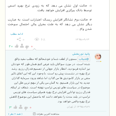
1- حالت اول نشان می دهد که به زودی نرخ بهره اسمی
2- حالت دوم نشانگر افزایش ریسک اعتبارات است. به عبارت
دیگر نشان می دهد که به علت بحران مالی احتمال سوخت
شدن وام ...
ادامه مطلب
0
68
1395/09/13
20
0
پانیذ نوربخش
ممنون از لطف شما و خوشحالم که مطلب مفید واقع
@شبتاب
شده است. در مورد سوالتان باید عرض کنم همان طور که خودتان
نیز اشاره فرمودید، انتظار بازار جهانی از تصمیم فدرال رزرو، رشد
نرخ بهره در نشست پیش رو است. با وجود این که این اتفاق تاثیر
منفی بر بازار کامودیتی ها می گذارد اما شاهد ورود سرمایه گذاران
جدید به این بازار هستیم. به گمان من یکی از مهم ترین علل این
موضوع در سیاست های تورمی ترامپ نهفته است. شفاف تر اینکه،
فدرال رزرو توانایی افزایش نرخ بهره همپای سیاست های تورمی
ترامپ در بلند مدت را نخواهد داشد که ماحصل این موضوع کاهش
نرخ بهره واقعی خواهد بود.
3
0
1395/09/21 از تهران
مشاهده آخرین نظرات
( همه 6 نظر )