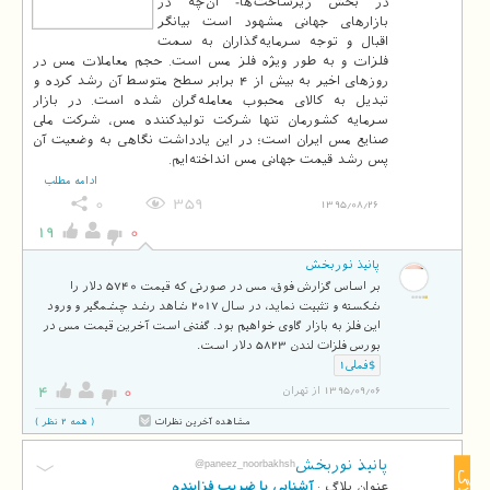
در بخش زیرساخت‌ها- آن‌چه در
بازارهای جهانی مشهود است بیانگر
اقبال و توجه سرمایه‌گذاران به سمت
فلزات و به طور ویژه فلز مس است. حجم معاملات مس در
روزهای اخیر به بیش از 4 برابر سطح متوسط آن رشد کرده و
تبدیل به کالای محبوب معامله‌گران شده است. در بازار
سرمایه کشورمان تنها شرکت تولیدکننده مس، شرکت ملی
صنایع مس ایران است؛ در این یادداشت نگاهی به وضعیت آن
پس رشد قیمت جهانی مس انداخته‌ایم.
ادامه مطلب
0
359
1395/08/26
19
0
پانیذ نوربخش
بر اساس گزارش فوق، مس در صورتی که قیمت 5740 دلار را
شکسته و تثبیت نماید، در سال 2017 شاهد رشد چشمگیر و ورود
این فلز به بازار گاوی خواهیم بود. گفتنی است آخرین قیمت مس در
بورس فلزات لندن 5823 دلار است.
$فملی1
4
0
1395/09/06 از تهران
مشاهده آخرین نظرات
( همه 2 نظر )
پانیذ نوربخش
@paneez_noorbakhsh
بلاگ
عنوان بلاگ :
آشنایی با ضریب فزاینده