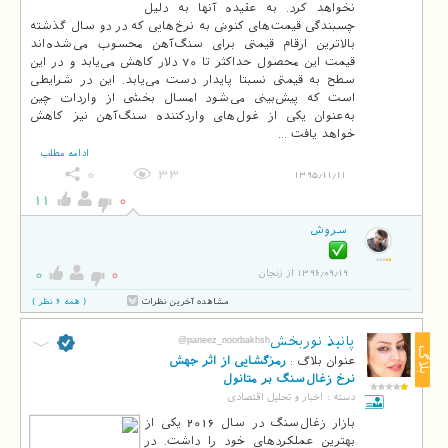
نخواهد کرد. به عقیده آنها به دلیل
چسبندگی قیمت‌های کنونی به نرخ‌هایی که در دو سال گذشته
بالاترین ارقام قیمتی برای سنگ‌آهن محسوب می‌شده‌اند
قیمت این محصول حداکثر تا 70 دلار کاهش می‌یابد و در این
سطح به قیمتی نسبتا پایدار دست می‌یابد. این در شرایطی
است که پیش‌بینی می‌شود امسال بخشی از واردات چین
به‌عنوان یکی از غول‌های واردکننده سنگ‌آهن نیز کاهش
خواهد یافت ...
ادامه مطلب
0
33
1395/11/11
11
0
سروش
0
0
1396/09/19 از زنجان
مشاهده آخرین نظرات
( همه 6 نظر )
پانیذ نوربخش
@paneez_noorbakhsh
بلاگ
عنوان بلاگ :
رمزگشایی از اثر جهش
نرخ زغال‌سنگ بر متانول
دسته :
اخبار و تحلیل اقتصادی
بازار زغال‌سنگ در سال 2016 یکی از
بهترین عملکردهای خود را داشت. در