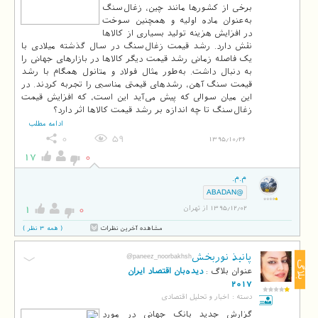
برخی از کشورها مانند چین، زغال‌سنگ
به‌عنوان ماده اولیه و همچنین سوخت
در افزایش هزینه تولید بسیاری از کالاها
نقش دارد. رشد قیمت زغال‌سنگ در سال گذشته میلادی با
یک فاصله زمانی رشد قیمت دیگر کالاها در بازارهای جهانی را
به دنبال داشت. به‌طور مثال فولاد و متانول همگام با رشد
قیمت سنگ آهن، رشدهای قیمتی مناسبی را تجربه کردند. در
این میان سوالی که پیش می‌آید این است، که افزایش قیمت
زغال‌سنگ تا چه اندازه بر رشد قیمت کالاها اثر دارد؟
ادامه مطلب
0
59
1395/10/26
17
0
م.م.
@ABADAN
1
0
1395/12/02 از تهران
مشاهده آخرین نظرات
( همه 3 نظر )
پانیذ نوربخش
@paneez_noorbakhsh
بلاگ
عنوان بلاگ :
دیده‌بان اقتصاد ایران
2017
دسته :
اخبار و تحلیل اقتصادی
گزارش جدید بانک جهانی در مورد