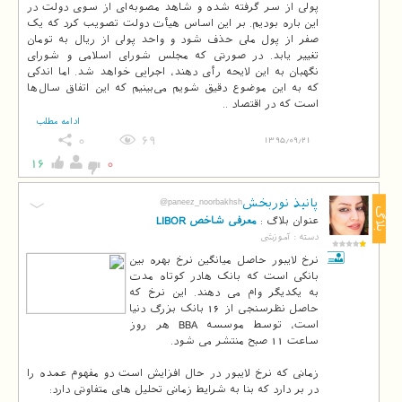
پولی از سر گرفته شده و شاهد مصوبه‌ای از سوی دولت در
این باره بودیم. بر این اساس هیأت دولت تصویب کرد که یک
صفر از پول ملی حذف شود و واحد پولی از ریال به تومان
تغییر یابد. در صورتی که مجلس شورای اسلامی و شورای
نگهبان به این لایحه رأی دهند، اجرایی خواهد شد. اما اندکی
که به این موضوع دقیق شویم می‌بینیم که این اتفاق سال‌ها
است که در اقتصاد ..
ادامه مطلب
0
69
1395/09/21
16
0
پانیذ نوربخش
@paneez_noorbakhsh
بلاگ
عنوان بلاگ :
معرفی شاخص LIBOR
دسته :
آموزشی
نرخ لایبور حاصل میانگین نرخ بهره بین
بانکی است که بانک هادر کوتاه مدت
به یکدیگر وام می دهند. این نرخ که
حاصل نظرسنجی از 16 بانک بزرگ دنیا
است، توسط موسسه BBA هر روز
زمانی که نرخ لایبور در حال افزایش است دو مفهوم عمده را