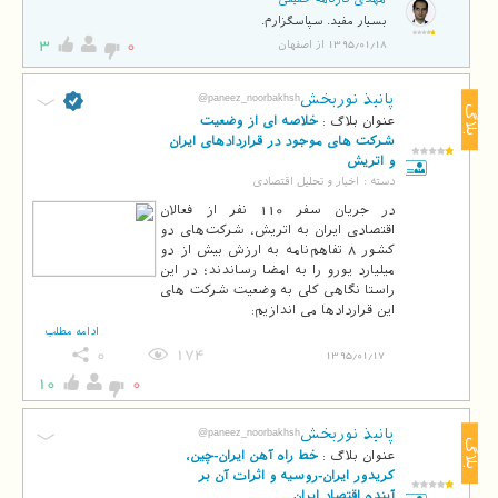
بسیار مفید. سپاسگزارم.
3
0
1395/01/18 از اصفهان
پانیذ نوربخش
@paneez_noorbakhsh
بلاگ
عنوان بلاگ :
خلاصه ای از وضعیت
شرکت های موجود در قراردادهای ایران
و اتریش
دسته :
اخبار و تحلیل اقتصادی
در جریان سفر 110 نفر از فعالان
اقتصادی ایران به اتریش، شرکت‌های دو
کشور 8 تفاهم‌نامه به ارزش بیش از دو
میلیارد یورو را به امضا رساندند؛ در این
راستا نگاهی کلی به وضعیت شرکت های
این قراردادها می اندازیم:
ادامه مطلب
0
174
1395/01/17
10
0
پانیذ نوربخش
@paneez_noorbakhsh
بلاگ
عنوان بلاگ :
خط راه آهن ایران-چین،
کریدور ایران-روسیه و اثرات آن بر
آینده اقتصاد ایران