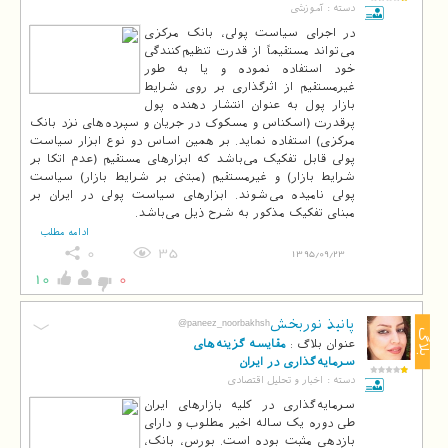
دسته :
آموزشی
در اجرای سياست پولی، بانک مرکزی
می‌تواند مستقيماً از قدرت تنظيم‌کنندگی
خود استفاده نموده و يا به طور
غيرمستقيم از اثرگذاری بر روی شرايط
بازار پول به عنوان انتشار دهنده پول
پرقدرت (اسکناس و مسکوک در جريان و سپرده‌های نزد بانک
مرکزی) استفاده نمايد. بر همين اساس دو نوع ابزار سياست
پولی قابل تفکيک می‌باشد که ابزارهای مستقيم (عدم اتکا بر
شرايط بازار) و غيرمستقيم (مبتنی بر شرايط بازار) سياست
پولی ناميده می‌شوند. ابزارهای سياست پولی در ايران بر
مبنای تفکيک مذکور به شرح ذيل می‌باشد.
ادامه مطلب
0
35
1395/09/23
10
0
پانیذ نوربخش
@paneez_noorbakhsh
بلاگ
عنوان بلاگ :
مقایسه گزینه‌های
سرمایه‌گذاری در ایران
دسته :
اخبار و تحلیل اقتصادی
سرمایه‌گذاری در کلیه بازارهای ایران
طی دوره یک ساله اخیر مطلوب و دارای
بازدهی مثبت بوده است. بورس، بانک،