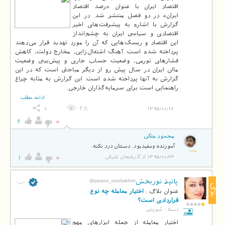
اقتصاد ایران با عنوان «رصد اقتصاد
ایران» در دو فصل منتشر شد. در این
گزارش با اشاره به پیشرفت‌های اخیر
اقتصادی و سیاسی ایران به چشم‌انداز
این اقتصاد و ریسک‌هایی که آن را مورد تهدید قرار می‌دهند
پرداخته شده است. آهنگ اشتغال‌زایی، مخارج دولت، کاهش
فشارهای تورمی، وضعیت حساب جاری و پیش‌بینی وضعیت
مالی ایران در سال پیش رو از دیگر مباحثی است که در این
گزارش به آنها پرداخته شده است. این گزارش به مثابه چراغ
راهنمایی است برای سرمایه‌گذاران خارجی.
ادامه مطلب
0
28
1395/10/18
6
0
محمود ملکی
آموزنده ومفیدبود. دستتان درد نکنه.
1
0
1395/10/23 از آذربایجان شرقی
پانیذ نوربخش
@paneez_noorbakhsh
بلاگ
عنوان بلاگ :
اختیار معامله چه نوع
قراردادی است؟
دسته :
آموزشی
اختیار معامله از جمله ابزارهای مهم