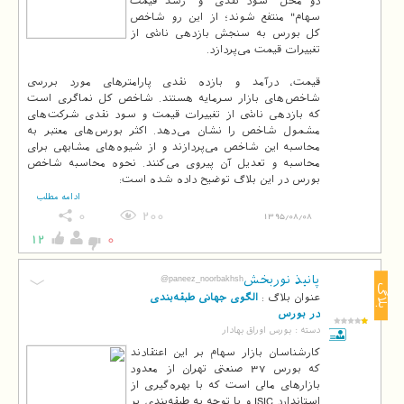
دو محل "سود نقدی" و "رشد قیمت
سهام" منتفع شوند؛ از این رو شاخص
کل بورس به سنجش بازدهی ناشی از
قیمت، درآمد و بازده نقدی پارامترهای مورد بررسی
شاخص‌های بازار سرمایه هستند. شاخص کل نماگری است
که بازدهی ناشی از تغییرات قیمت و سود نقدی شرکت‌های
مشمول شاخص را نشان می‌دهد. اکثر بورس‌های معتبر به
محاسبه این شاخص می‌پردازند و از شیوه‌های مشابهی برای
محاسبه و تعدیل آن پیروی می‌کنند. نحوه محاسبه شاخص
بورس در این بلاگ توضیح داده شده است:
ادامه مطلب
0
200
1395/08/08
12
0
پانیذ نوربخش
@paneez_noorbakhsh
بلاگ
عنوان بلاگ :
الگوی جهانی طبقه‌بندی
در بورس
دسته :
بورس اوراق بهادار
کارشناسان بازار سهام بر این اعتقادند
که بورس 37 صنعتی تهران از معدود
بازارهای مالی است که با بهره‌گیری از
استاندارد ISIC و با توجه به طبقه‌بندی بر