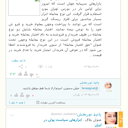
بازارهای سرمایه جهان است که امروز
برای اولین بار در بورس تهران مورد
استفاده قرار گرفت. این نوع معامله ابزار
بسیار مناسبی برای افراد ریسک گریز
است که می توانند با پرداخت وجهی معلوم خرید و فرو ش
خود را به نوعی بیمه نمایند. اختیار معامله شامل دو نوع
معامله در طرف خریدار و فروشنده به نام اختیار معامله خرید و
اختیار معامله فروش است. در این نوع معامله وجهی تحت
عنوان "حق اختیار معامله" از سوی خریدار به فروشنده اعطا
می شود که در عوض آن خریدار، امتیاز خرید یا عدم خرید در
قیمت ...
ادامه مطلب
0
115
1395/09/28
33
0
پانیذ نوربخش
خیلی ممنون، امیدوارم شما هم موفق باشید.
@farasignal
0
0
1395/10/14 از تهران
مشاهده آخرین نظرات
( همه 7 نظر )
پانیذ نوربخش
@paneez_noorbakhsh
بلاگ
عنوان بلاگ :
ابزارهای سياست پولی در
ايران