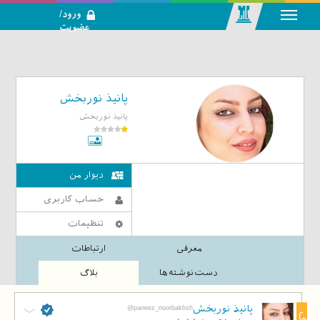
ورود/
عضویت
رسانه اجتماعی-
تحلیلی بازار
سرمایه
پانیذ نوربخش
پانیذ نوربخش
دیوار من
حساب کاربری
تنظیمات
معرفی
ارتباطات
دست‌نوشته‌ها
بلاگ
پانیذ نوربخش
@paneez_noorbakhsh