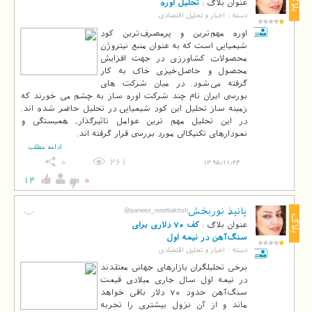
بلاگ
عنوان بلاگ :
تحلیل اوره
دسته :
اخبار و تحلیل اقتصادی
اوره مهم‌ترین و پرمصرف‌ترین کود
شیمیایی است که به عنوان منبع نیتروژن
محصولات کشاورزی در جهت افزایش
محصول و حاصل‌خیزی خاک به کار
گرفته می‌شود. در میان شرکت های
بورسی ایران نام چند شرکت اوره ساز به چشم می خورند که
زمینه ساز تحلیل این کود شیمیایی در تحلیل حاضر شده اند.
در این تحلیل مهم ترین عوامل تاثیرگذار، همبستگی و
نمودارهای تکنیکالی مورد بررسی قرار گرفته اند.
ادامه مطلب
0
261
1395/11/24
14
0
پانیذ نوربخش
@paneez_noorbakhsh
بلاگ
عنوان بلاگ :
کف 70 دلاری برای
سنگ‌آهن در نیمه اول
دسته :
اخبار و تحلیل اقتصادی
برخی تحلیلگران بازارهای جهانی معتقدند
در نیمه اول سال جاری میلادی قیمت
سنگ‌آهن حدود 70 دلار باقی خواهد
ماند و از آن نزول بیشتری را تجربه