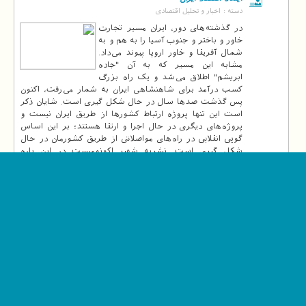
دسته :
اخبار و تحلیل اقتصادی
در گذشته‌های دور، ایران مسیر تجارت
خاور و باختر و جنوب آسیا را به هم و به
شمال آفریقا و خاور اروپا پیوند می‌داد.
مشابه این مسیر که به آن "جاده
ابریشم" اطلاق می‌شد و یک راه بزرگ
کسب درآمد برای شاهنشاهی ایران به شمار می‌رفت، اکنون
پس گذشت صدها سال در حال شکل گیری است. شایان ذکر
است این تنها پروژه ارتباط کشورها از طریق ایران نیست و
پروژه‌های دیگری در حال اجرا و ارتقا هستند؛ بر این اساس
گویی انقلابی در راه‌های مواصلاتی از طریق کشورمان در حال
شکل گیری است. نشریه شهیر اکونومیست در این باره
نگاشته ایران در راه اس
ادامه مطلب
0
349
1395/01/15
9
0
پانیذ نوربخش
@paneez_noorbakhsh
بلاگ
عنوان بلاگ :
چالش های اقتصاد ایران
پس از توافق
دسته :
اخبار و تحلیل اقتصادی
اقتصاد ایران پس از رفع تحریم‌ها