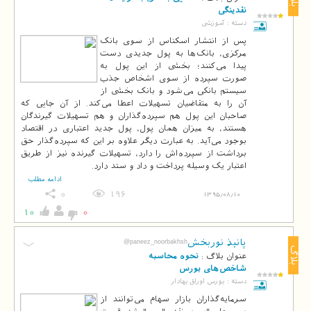
نقدینگی
دسته :
آموزشی
پس از انتشار اسکناس از سوی بانک
مرکزی، بانک‌ها به پول جدیدی دست
پیدا می‌کنند؛ بخشی از این پول به
صورت سپرده از سوی اشخاص جذب
سیستم بانکی می‌شود و بانک بخشی از
آن را به متقاضیان تسهیلات اعطا می‌کند. از آن جایی که
صاحبان این پول هم سپرده‌گذاران و هم تسهیلات گیرندگان
هستند، به میزان همان پول، پول جدید اعتباری در اقتصاد
بوجود می‌آید. به عبارت دیگر علاوه بر این که سپرده‌گذار حق
برداشت از سپرده‌اش را دارد، تسهیلات گیرنده نیز از طریق
اعتبار یک وسیله پرداخت و داد و ستد دارد.
ادامه مطلب
0
196
1395/08/10
10
0
پانیذ نوربخش
@paneez_noorbakhsh
بلاگ
عنوان بلاگ :
نحوه محاسبه
شاخص‌های بورس
دسته :
بورس اوراق بهادار
سرمایه‌گذاران بازار سهام می‌توانند از