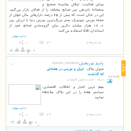
مبنای فعالیت، امکان مقایسه صحیح و
منصفانه بازدهی بین صنایع مختلف را از فعالان بازار می‌گیرد.
این در حالی است که بیش از 65 درصد بازارهای مالی جهان از
جمله بورس نیویورک یعنی بزرگ‌ترین‌ بورس دنیا با ارزش روز
1/ 18 هزار میلیارد دلاری برای گروه‌بندی صنایع خود از
استاندارد ICB استفاده می‌کنند.
ادامه مطلب
0
72
1395/02/15
5
0
پانیذ نوربخش
@paneez_noorbakhsh
بلاگ
عنوان بلاگ :
ایران و بورس در هفته‌ای
که گذشت
دسته :
اخبار و تحلیل اقتصادی
مهم ترین اخبار و اتفاقات اقتصادی-
سیاسی هفته را در این بلاگ ملاحظه
نمایید:
ادامه مطلب
0
79
1395/01/18
12
0
مهدی کارنامه حقیقی