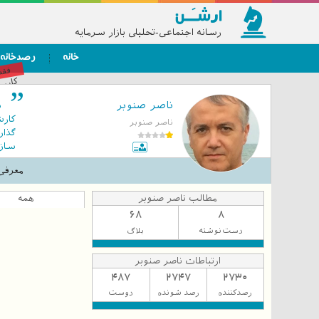
رسانه اجتماعی-تحلیلی بازار سرمایه
خانه
رصدخانه
فق
کاربر
ناصر صنوبر
س
کارش
ناصر صنوبر
گذار
معرفی
مشتر
مالی
مطالب ناصر صنوبر
همه
68
8
دست‌نوشته
بلاگ
ارتباطات ناصر صنوبر
487
2747
2730
رصدکننده
رصد شونده
دوست