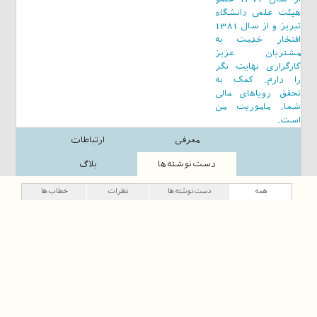
هیئت علمی دانشگاه
تبریز و از سال 1381
افتخار خدمت به
مشتریان عزیز
کارگزاری نهایت نگر
را دارم. کمک به
تحقق رویاهای مالی
شما، ماموریت من
است.
معرفی
ارتباطات
دست‌نوشته‌ها
بلاگ
همه
دست‌نوشته‌ها
نظرات
خطاب‌ها