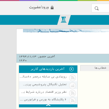
ورود/عضویت
آخرین حضور:
1393/11/13
12:30
خطاب‌ها
آخرین بازدیدهای کاربر
رویدادی بی سابقه درعمر ۸۰ساله سیمان/قطع گاز و پلمپ مخازن مازوت ۷۰ ...
تحلیل تکنیکال پتروشيمي پرديس (شپديس)
نظر وزیر اقتصاد درباره شرایط بورس
۶ پالایشگاه‌ به بورس و فرابورس بر می‌گردند