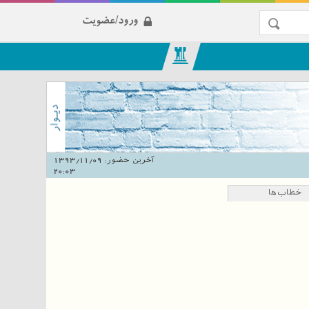
ورود/عضویت
آخرین حضور:
1393/11/09
20:03
خطاب‌ها