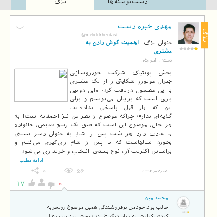
دست‌نوشته‌ها
بلاگ
مهدی خیره دست
بلاگ
@mehdi.kheirdast
عنوان بلاگ :
اهمیت گوش دادن به
مشتری
دسته :
آموزشی
بخش پونتیاک شرکت خودروسازی
جنرال موتورز شکایتی را از یک مشتری
با این مضمون دریافت کرد: «این دومین
باری است که برایتان می‌نویسم و برای
این که بار قبل پاسخی نداده‌اید،
گلایه‌ای ندارم؛ چراکه موضوع از نظر من نیز احمقانه است! به
هر حال، موضوع این است که طبق یک رسم قدیمی، خانواده
ما عادت دارد هر شب پس از شام به عنوان دسر بستنی
بخورد. سالهاست که ما پس از شام رای‌گیری می‌کنیم و
براساس اکثریت آراء نوع بستنی، انتخاب و خریداری می‌شود.
ادامه مطلب
0
56
1394/07/08
17
0
محمدامین
جالب بود.خودمن توفروشندگی همین موضوع روتجربه
کردم.تکرارش به زبان دیگر خ لذت بخش بود.بسیارعالی