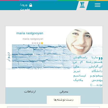
ورود/
عضویت
رسانه اجتماعی-
تحلیلی بازار
سرمایه
maria rastgooyan
maria rastgooyan
ماریا راستگویان
هستم.رشته ام بی
ای،گرایش مالی
دانشگاه تبریز
میخونم.و لیسانسم
مهندسی مکانیک
بوده....:)
معرفی
ارتباطات
دست‌نوشته‌ها