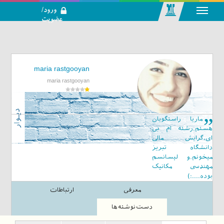
ورود/
عضویت
رسانه اجتماعی-
تحلیلی بازار
سرمایه
maria rastgooyan
maria rastgooyan
ماریا راستگویان
هستم.رشته ام بی
ای،گرایش مالی
دانشگاه تبریز
میخونم.و لیسانسم
مهندسی مکانیک
بوده....:)
معرفی
ارتباطات
دست‌نوشته‌ها