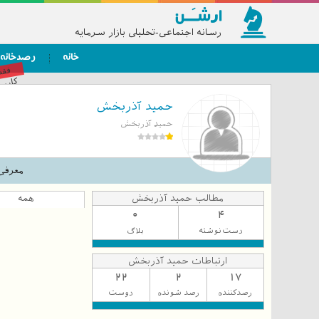
رسانه اجتماعی-تحلیلی بازار سرمایه
خانه
رصدخانه
فق
کاربر
حمید آذربخش
حمید آذربخش
معرفی
مطالب حمید آذربخش
همه
0
4
دست‌نوشته
بلاگ
ارتباطات حمید آذربخش
22
2
17
رصدکننده
رصد شونده
دوست