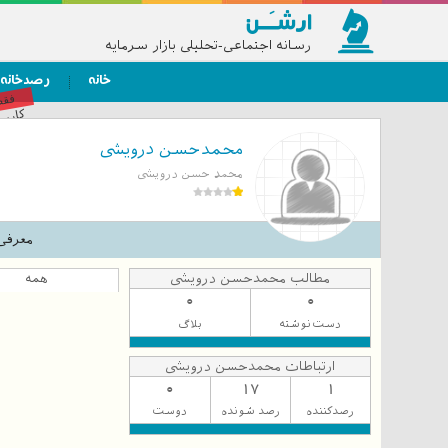
رسانه اجتماعی-تحلیلی بازار سرمایه
خانه
رصدخانه
فق
کاربر
محمدحسن درویشی
محمد حسن درویشی
معرفی
مطالب محمدحسن درویشی
همه
0
0
دست‌نوشته
بلاگ
ارتباطات محمدحسن درویشی
0
17
1
رصدکننده
رصد شونده
دوست