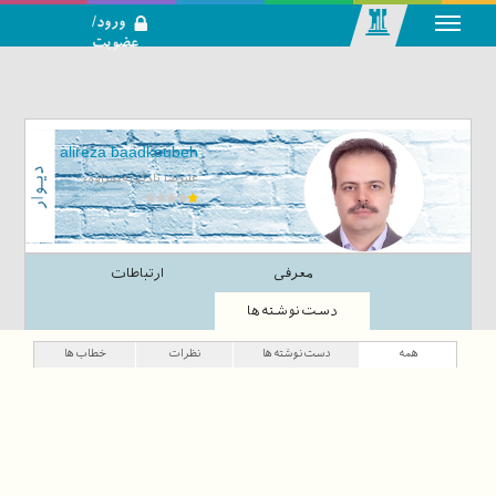
ورود/
عضویت
رسانه اجتماعی-
تحلیلی بازار
سرمایه
alireza baadkoubeh
علیرضا بادکوبهءهزاوهء
معرفی
ارتباطات
دست‌نوشته‌ها
همه
دست‌نوشته‌ها
نظرات
خطاب‌ها