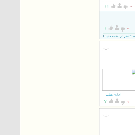
11
0
1
0
دید )
ادامه مطلب
7
0