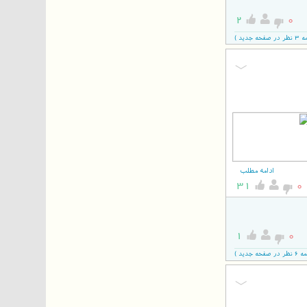
2
0
دید )
ادامه مطلب
31
0
1
0
جدید )