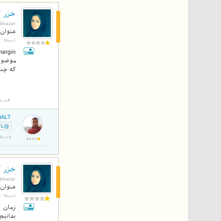
خزر آ
بلاگ
khazar
عنوان 
دسته :
موضوع 
که چند
6/04
BALT
@ناص
94/06/08
خزر آ
بلاگ
khazar
عنوان 
دسته :
زمان ت
بدانیم