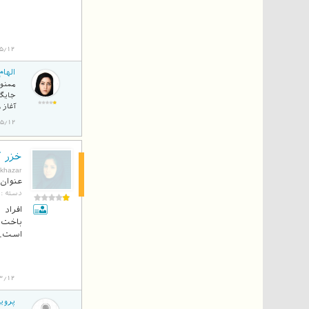
5/12
الها
ممنون
جایگز
آغاز 
94/05/12
خزر آ
بلاگ
khazar
عنوان 
دسته :
افراد 
باخت»
است.که
3/12
پروی