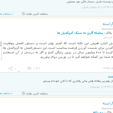
دوست عزیز، بسیار عالی بود ممنون
از آذربایجان شرقی
( مشاهده همه 3 نظر در صفحه ج
مشاهده آخرین نظرات
راسته
@arasteh
بلاگ :
معامله گری به سبک کروکدیل ها
آموزشی
یل اثبات طبیعی این نکته است که کمتر بهتر است و دستور العمل موفقیت
کردن برای بدست آوردن فرصت مناسب است.این دستورالعمل به کروکدیل ها
کمک کرده تا ۲۰۰ میلیون سال در زمین زندگی کنند و اگر به درستی از آن استفاده
ه شما نیز کمک خواهد کرد تا در بورس دوام بیاورید.
0
141
1394/0
asa
ز بهترین مقاله های مالی رفتاری که تا الان خوندم.مرسی
1 از خوزستان
( مشاهده همه 6 نظر در صفحه 
مشاهده آخرین نظرات
راسته
@arasteh
بلاگ :
دو دانه