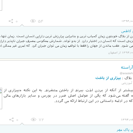
0
54
1394/0
م کاظمی
 از بلاگ خوبتون.زمان كمیاب ترین و بنابراین پرارزش ترین دارایی انسان است. زمان تنها دا
ینی است كه انسان در اختیار دارد. از بدو تولد، شمارش معكوس مصرف جبران ناپذیر دارای
می شود. عقب ماندن از جهان را فقط با توقف زمان می توان جبران كرد. که امری غیر ممکن 
13 از اصفهان
راسته
@arasteh
بلاگ :
بیزاری از باخت
آموزشی
بیشتر از آنکه از بردن لذت ببرند از باختن متنفرند. به این نکته «بیزاری از
 گفته می‌شود که یکی از عوامل اصلی ضرر در بورس و سایر بازارهای مالی
 در ادامه داستانی در این ارتباط ارائه می گردد.
0
72
1394/0
ن پاک مهر