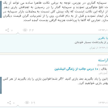
 سرمایه گذاری در بورس، توجه به برخی نکات ظاهرا ساده می تواند از یک
تلخ جلوگیری نموده و سرمایه گذار را در رسیدن به اهدافش یاری دهد.
 ارائه این نکات اینست که یک بینش کلی نسبت به معاملات بازار سرمایه در
ر ایجاد نموده و قبل از به دام افتادن، وی را از تجربیات گران قیمت دیگران
ازد. تجاربی که گاها با پرداخت هزینه گزافی بدست آمده است.
0
44
1393/1
ا باقری
از یادداشت بسیار خوبتان.
13 از تهران
راسته
@arasteh
بلاگ :
10 درس جالب از زندگی انیشتین
آموزشی
انین را یاد بگیرید بعد بازی کنید "اگر شما قوانین بازی را یاد بگیرید از هر کس
هتر بازی خواهید کرد.
0
69
1393/1