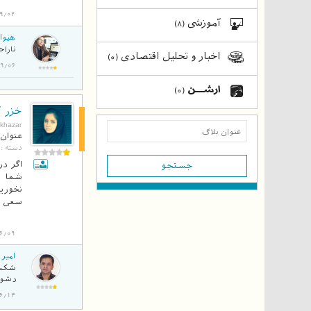
9/02
آموزشی
(8)
هیوا 
ناراح
اخبار و تحلیل اقتصادی
(0)
1394/09/06 
ارشن
(0)
خزر آ
بلاگ
khazar
عنوان 
دسته :
اگر در
جستجو
شما م
نخوری
سعی کن
6/09
امیر 
شکست 
دشوا
1394/06/14 