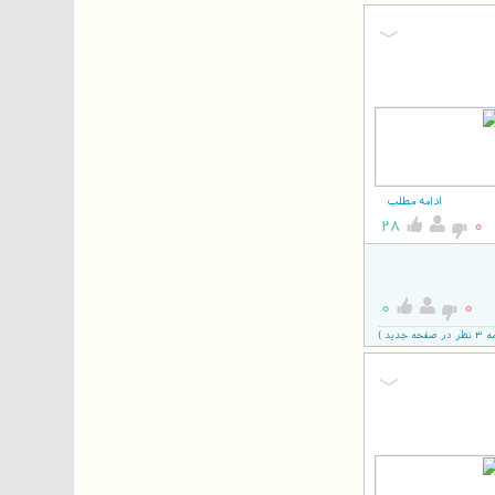
ادامه مطلب
28
0
0
0
دید )