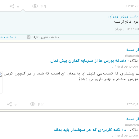
0
49
1393/1
یاسر مهدی مهرآور
بود خانم آراسته
139 از تهران
( مشاهده همه 3 نظر در صفحه ج
مشاهده آخرین نظرات
راسته
@arasteh
بلاگ :
دغدغه بورس ها از سرمایه گذاران بیش فعال
بورس اوراق بهادار
ت بیشتری که کسب می کنید، آیا به معنی آن است که شما را در گلچین کردن
بورس بیشتر و بهتر یاری می دهد؟
0
42
1393/1
راسته
@arasteh
بلاگ :
۱۰ نکته کاربردی که هر سهامدار باید بداند
بورس اوراق بهادار