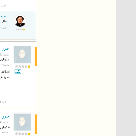
1/13
سید 
عالی 
4/03/04
خزر آ
بلاگ
khazar
عنوان 
دسته :
اطلاعا
سهام 
1/01
خزر آ
بلاگ
khazar
عنوان 
دسته :