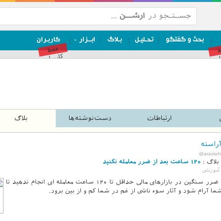
بحث و گفتگو
تحـلیـل
بـلاگ
ابــزار
کاربـران
ط
فقط
ان
کاربران
ارتباطات
دست‌نوشته‌ها
بلاگ
راسته
@arasteh
بلاگ :
120 ساعت بعد از ضرر معامله نکنید
آموزشی
بعد از ضرر سنگین در بازارهای مالی حداقل تا ۱۲۰ ساعت معامله ای انجام ندهید تا
ا آرام شود و آثار سوء ناشی از غم در شما کم و از بین برود.