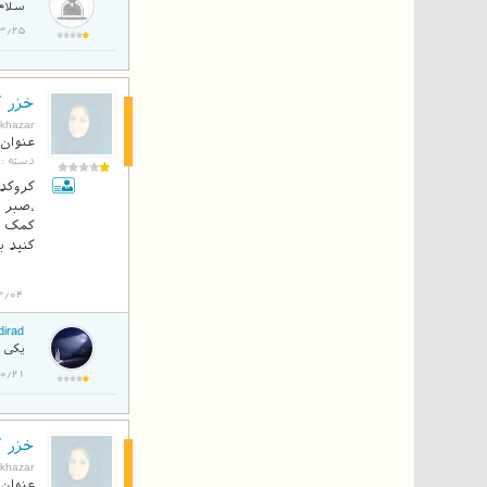
سلام 
1394/03/25 
خزر آ
بلاگ
khazar
عنوان 
دسته :
کروکد
،صبر 
کنید ب
3/04
dirad
یکی ا
394/10/21
خزر آ
بلاگ
khazar
عنوان 