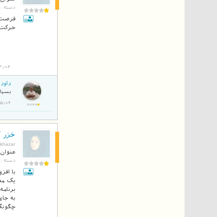
دسته :
فرصت 
حرکت و
3/02
داود 
بسیار
94/05/06
خزر آ
بلاگ
khazar
عنوان 
دسته :
با افز
یک معا
برنامه
به جای
چگونگی