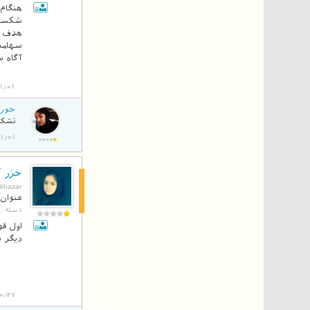
هنگام
شکست 
هدف از
سهامدا
آگاه س
1/01
حوری
تشکر 
93/11/01
خزر آ
بلاگ
khazar
عنوان 
دسته :
اول قو
دیگر ب
0/27