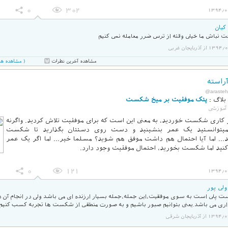
0
302
1394/0
کیان
ت نباش ما خیلی وقته از ترس ضرر معامله نمی کنیم
از آذربایجان غربی
( مشاهده همه 7 نظر در صفحه 
مشاهده آخرین نظرات
راسته
@arasteh
بلاگ :
پتک موفقیت بر میخ شکست
آموزشی
 کاری شکست خوردید، به معنی این است که برای موفقیت تلاش کردید. واگرنه
یتوانستید یک عمر بنشینید و دست روی دستتان بگذارید تا شکست
د… اما آیا احتمال هم داشت موفق هم شوید؟ مسلما خیر… اما اگر یک عمر
ید اما شکست بخورید، احتمال موفقیت وجود دارد.
0
121
1394/0
ولی پور
پلی است به سوی موفقیت،این جمله،جمله بسیار ارزنده ای می باشد ولی در انجام آن در
ری می باشد.یعنی بتوانیم صبور باشیم و به صورت منطقی از شکست ها تجربه کسب کنیم.
از آذربایجان شرقی