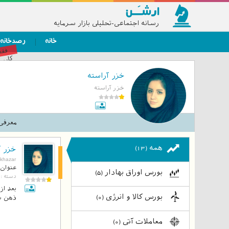
رسانه اجتماعی-تحلیلی بازار سرمایه
خانه
رصدخانه
فق
کاربر
خزر آراسته
خزر آراسته
معرفی
همه
(13)
خزر آ
بلاگ
khazar
عنوان 
بورس اوراق بهادار
(5)
دسته :
بورس کالا و انرژی
(0)
ذهن شم
معاملات آتی
(0)