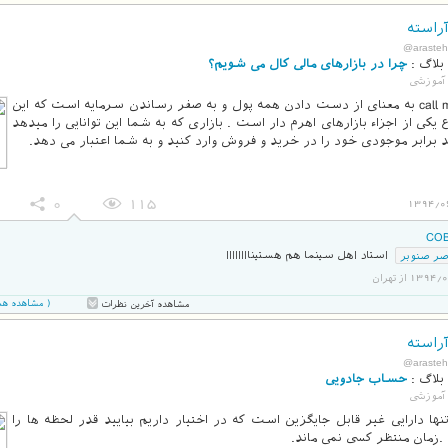
راسته
@arasteh
بلاگ :
چرا در بازارهای مالی کال می شویم؟
آموزشی
call margin به معنای از دست دادن همه پول و به صفر رساندن سرمایه است که این
یکی از اجزاء بازارهای اهرم دار است . بازاری که به شما این توانایی را میدهد
 برابر موجودی خود را در خرید و فروش وارد کنید و به شما اعتبار می دهد.
0
115
1394/0
CO
ر صنوبر
استاد اهل سینما هم هستیناااااااا
13 از تهران
( مشاهده همه 3 نظر در صفحه ج
مشاهده آخرین نظرات
راسته
@arasteh
بلاگ :
حساب جادویی
آموزشی
نها دارایی غیر قابل جایگزین است که در اختیار داریم بیایید قدر لحظه ها را
 .زمان منتظر کسی نمی ماند.