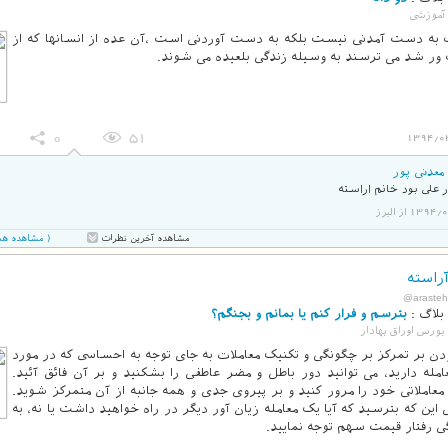
آموزشی
به دست آمدنی نیست بلکه به دست آوردنی است ،آن عده از انسانها که از
ر شد می ترسند به وسیله زندگی بلعیده می شوند.
0
51
1394/0
معدنی پور
 علی بود خانم اراسته
13 از البرز
( مشاهده همه 3 نظر در صفحه ج
مشاهده آخرین نظرات
راسته
@arasteh
بلاگ :
بترسم و فرار کنم یا بمانم و بجنگم؟
بورس اوراق بهادار
ودن بر تمرکز بر چگونگی و تکنیک معاملات به جای توجه به احساسی که در مورد
مله دارید، می توانید دور باطل و مضر عاطفی را بشکنید و بر آن فائق آئید.
 معاملاتی خود را مرور کنید و بر پیروی جدی و همه جانبه از آن متمرکز شوید.
 این که بترسید که آیا یک معامله زیان آور دیگر در راه خواهید داشت یا نه، به
 رفتار قیمت سهم توجه نمایید.