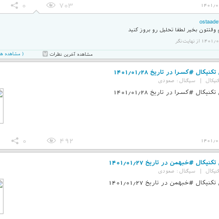
0
703
1401/0
ostaadet
وقتتون بخیر لطفا تحلیل رو بروز کنید
 از نهایت‌نگر
( مشاهده همه 2 نظر در صفحه 
مشاهده آخرین نظرات
نیکال #کسرا در تاریخ 1401/01/28
نیکال
|
سیگنال :
صعودی
نیکال #کسرا در تاریخ 1401/01/28
0
492
1401/0
کنیکال #خبهمن در تاریخ 1401/01/27
نیکال
|
سیگنال :
صعودی
کنیکال #خبهمن در تاریخ 1401/01/27