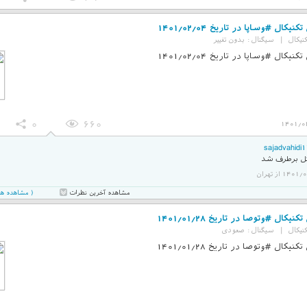
نیکال #وساپا در تاریخ 1401/02/04
نیکال
|
سیگنال :
بدون تغییر
نیکال #وساپا در تاریخ 1401/02/04
0
660
1401/0
sajadvahidi
 برطرف شد
14 از تهران
( مشاهده همه 2 نظر در صفحه 
مشاهده آخرین نظرات
نیکال #وتوصا در تاریخ 1401/01/28
نیکال
|
سیگنال :
صعودی
نیکال #وتوصا در تاریخ 1401/01/28