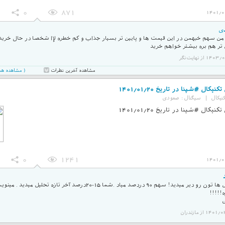
0
871
1401/0
ی
من سهم خبهمن در این قیمت ها و پایین تر بسیار جذاب و کم خطره لإا شخصا در حال خری
 تر هم بره بیشتر خواهم خرید
1 از نهایت‌نگر
( مشاهده همه 3 نظر در صفحه ج
مشاهده آخرین نظرات
نیکال #شپنا در تاریخ 1401/01/20
نیکال
|
سیگنال :
صعودی
نیکال #شپنا در تاریخ 1401/01/20
0
1241
1401/0
تحلیل ها تون رو دیر میدید! سهم 90 دردصد میاد .شما 15-20درصد آخر تازه تحلی
1 از مازندران