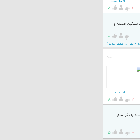
ادامه مطلب
8
1
د سنگین هستم و
0
0
دید )
ادامه مطلب
8
2
ل میدید . مینویسید با ذکر منبع
5
0