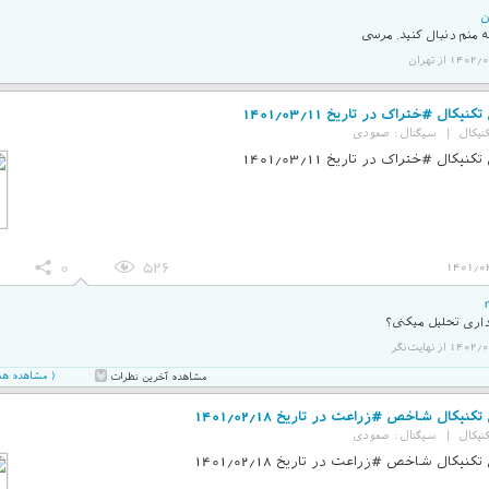
ن
منم دنبال کنید. مرسی
14 از تهران
کنیکال #ختراک در تاریخ 1401/03/11
نیکال
|
سیگنال :
صعودی
کنیکال #ختراک در تاریخ 1401/03/11
0
526
1401/0
اری تحلیل میکنی؟
 از نهایت‌نگر
( مشاهده همه 3 نظر در صفحه ج
مشاهده آخرین نظرات
کنیکال شاخص #زراعت در تاریخ 1401/02/18
نیکال
|
سیگنال :
صعودی