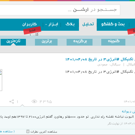
بحث و گفتگو
تحـلیـل
بـلاگ
ابــزار
کاربـران
ط
فقط
ان
کاربران
گنجینه
برگزیده‌
برترین‌
تازه‌ترین
ال #انرژی3 در تاریخ 1401/04/08
نیکال
|
سیگنال :
صعودی
ال #انرژی3 در تاریخ 1401/04/08
1
4395
1401/0
ی دیوانه
 نباشه نقشه راه نداری. تو حدود 5000تو رهاورد گفتم انرژی2100.تا 1397هم اومد پایین.
1 از نهایت‌نگر
( مشاهده همه 9 نظر در صفحه 
مشاهده آخرین نظرات