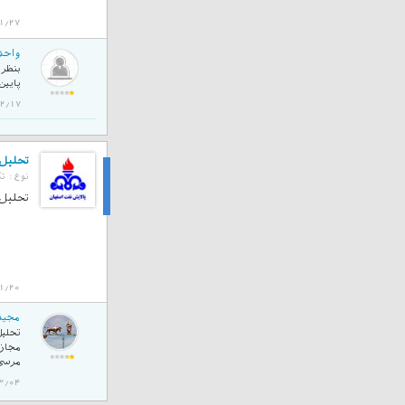
1/27
واحد
بنظر 
پایین
403/02/17
تحلیل تک
نوع :
تک
تحلیل
تحلیل تک
1/20
مجید
مرسی
401/03/04