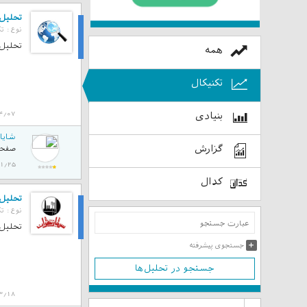
تحلیل تک
نوع :
تک
تحلیل
تحلیل تک
همه
تکنیکال
4/07
بنیادی
شایا
گزارش
صفحه 
02/01/25
کدال
تحلیل ت
نوع :
تک
تحلیل
تحلیل ت
جستجوی پیشرفته
جستجو در تحلیل‌ها
3/18