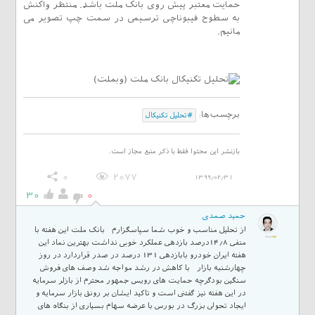
حمایت معتبر پیش روی بانک ملت باشد. منتظر واکنش
به سطوح فیبوناچی ترسیمی در سمت چپ تصویر می
مانیم.
برچسب‌ها:
#تحلیل تکنیکال
بازنشر این محتوا فقط با ذکر منبع مجاز است.
0
2077
1399/02/31
30
0
حمید صمدی
از تحلیل مناسب و خوب شما سپاسگزارم بانک ملت این هفته با
منفی 14/8درصد بازدهی عملکرد خوبی نداشت بهترین نماد این
هفته ایران خودرو بابازدهی 131 درصد در صدر قراردارد در روز
چهارشنبه بازار با کاهش در رشد مواجه شد وصف های فروش
سنگین بودگرچه حمایت های رویس جمهور محترم از بازلر سرمایه
در این هفته نیز گفتنی است و تاکید ایشان بر رونق بازار سرمایه و
ایجاد تحولی بزرگ در بورس با عرضه سهام بسیاری از بنگاه های