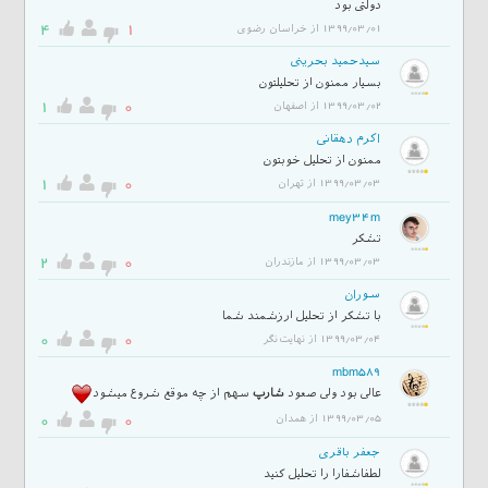
دولتی بود
4
1
1399/03/01 از خراسان رضوی
سیدحمید بحرینی
بسیار ممنون از تحلیلتون
1
0
1399/03/02 از اصفهان
اکرم دهقانی
ممنون از تحلیل خوبتون
1
0
1399/03/03 از تهران
mey34m
تشکر
2
0
1399/03/03 از مازندران
سوران
با تشکر از تحلیل ارزشمند شما
0
0
1399/03/04 از نهایت‌نگر
mbm589
عالی بود ولی صعود
شارپ
سهم از چه موقع شروع میشود
0
0
1399/03/05 از همدان
جعفر باقری
لطفاشفارا را تحلیل کنید