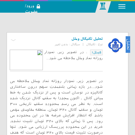
ورود/
عضویت
رسانه اجتماعی-
تحلیلی بازار
سرمایه
تحلیل تکنیکال وملل
تحلیل
نوع :
تکنیکال
|
سیگنال :
بدون تغییر
:
در تصویر زیر، نمودار
$وملل1
روزانه نماد وملل ملاحظه می شود...
در تصویر زیر، نمودار روزانه نماد وملل ملاحظه می
شود...در بازه زمانی بلندمدت سهم درون ساختاری
کانالیزه در نوسان است و پس از نزدیک شدن به خط
میانی کانال ، اکنون مجددا به سقف کانال نزدیک شده
است. به نظر می رسد محدوده سقف تاریخی 300
تومان و سقف کانال 320 تومان، منطقه مقاومتی مهمی
باشد که انتظار افزایش عرضه ها در این محدوده می
رود. پس تا زمانی که بالای 320 تومان تثبیت نشده،
خرید در این محدوده پرریسک ارزیابی می شود. تنها
درصورت تثبیت قیمت بالای 320 تومان است که هدف