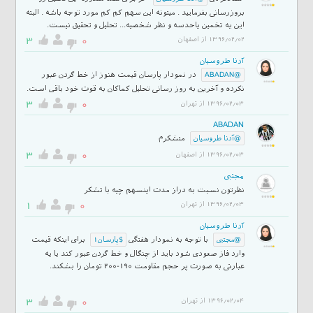
بروزرسانی بفرمایید . میتونه این سهم کم کم مورد توجه باشه . البته
این یه تخمین یاحدسه و نظر شخصیه... تحلیل و تحقیق نیست.
3
0
1396/02/02 از اصفهان
آدنا طروسیان
در نمودار پارسان قیمت هنوز از خط گردن عبور
@ABADAN
نکرده و آخرین به روز رسانی تحلیل کماکان به قوت خود باقی است.
3
0
1396/02/03 از تهران
ABADAN
متشکرم
@آدنا طروسیان
3
0
1396/02/03 از اصفهان
مجتبی
نظرتون نسبت به دراز مدت اینسهم چیه با تشکر
1
0
1396/02/03 از تهران
آدنا طروسیان
با توجه به نمودار هفتگی
برای اینکه قیمت
@مجتبی
$پارسان1
وارد فاز صعودی شود باید از چنگال و خط گردن عبور کند یا یه
عبارتی به صورت پر حجم مقاومت 190-200 تومان را بشکند.
3
0
1396/02/04 از تهران