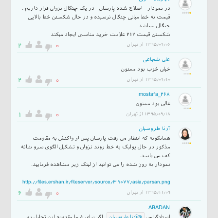
در نمودار اصلاح شده پارسان در یک چنگال نزولی قرار داریم .
قیمت به خط میانی چنگال نرسیده و در حال شکستن خط بالایی
شکستن قیمت 212 علامت خرید مناسبی ایجاد میکند
2
0
1395/09/06 از تهران
علی شجاعی
خیلی خوب بود ممنون
2
0
1395/09/10 از تهران
mostafa_268
عالی بود ممنون
1
0
1395/09/18 از تهران
آدنا طروسیان
همانگونه که انتظار می رفت پارسان پس از واکنش به مقاومت
مذکور در حال پولبک به خط روند نزولی و تشکیل الگوی سرو شانه
نمودار به روز شده را می توانید از لینک زیر مشاهده فرمایید.
http://files.ershan.ir/fileserver/source/39077/asia/parsan.png
6
0
1395/11/09 از تهران
ABADAN
استادگرامی
اگر برای شما مقدوره این تحلیل رو
@آدنا طروسیان