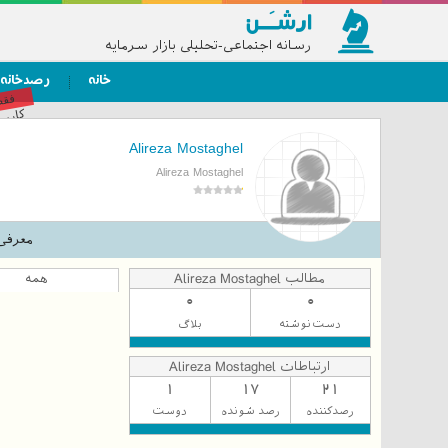
رسانه اجتماعی-تحلیلی بازار سرمایه
خانه
رصدخانه
فق
کاربر
Alireza Mostaghel
Alireza Mostaghel
معرفی
مطالب Alireza Mostaghel
همه
0
0
دست‌نوشته
بلاگ
ارتباطات Alireza Mostaghel
1
17
21
رصدکننده
رصد شونده
دوست